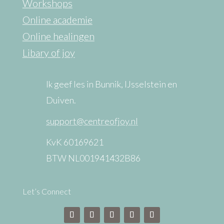
Workshops
werken met de
Online academie
transformerende
Online healingen
kracht […]
Libary of joy
Ik geef les in Bunnik, IJsselstein en
Duiven.
support@centreofjoy.nl
KvK 60169621
BTW NL001941432B86
Let’s Connect