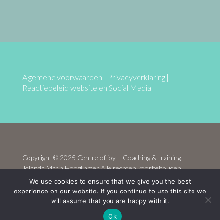
Algemene voorwaarden
|
Privacyverklaring
|
Reactiebeleid website en Social Media
Copyright © 2025 Centre of joy – Coaching & training
Jolanda Maria Hoogkamer Alle rechten voorbehouden
We use cookies to ensure that we give you the best
experience on our website. If you continue to use this site we
Website door
webbouwenaandekeukentafel.nl
will assume that you are happy with it.
Ok