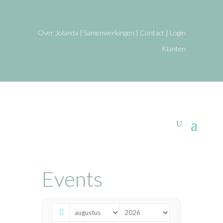
Over Jolanda
|
Samenwerkingen
|
Contact
|
Login
Klanten
Events