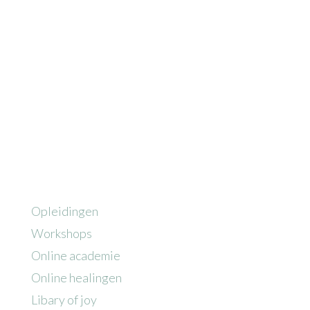
Miljoen mensen geholpen door mijn
masterclasses, healingen en meditaties
Deelnemers in opleidingen, workshops en
trainingen
Opleidingen
Workshops
Online academie
Online healingen
Libary of joy