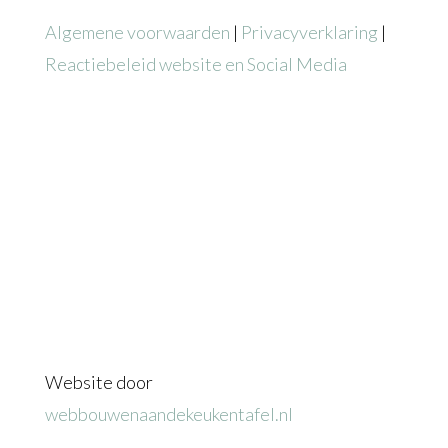
Algemene voorwaarden
|
Privacyverklaring
|
Reactiebeleid website en Social Media
Copyright © 2025 Centre of joy – Coaching &
training Jolanda Maria Hoogkamer Alle
rechten voorbehouden
Website door
webbouwenaandekeukentafel.nl