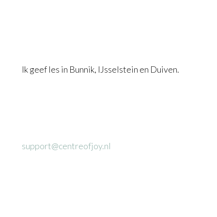
Ik geef les in Bunnik, IJsselstein en Duiven.
support@centreofjoy.nl