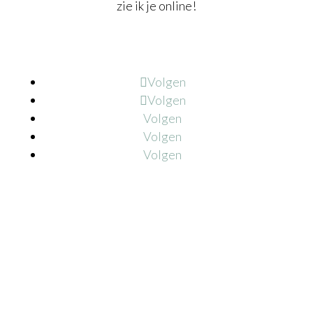
zie ik je online!
Volgen
Volgen
Volgen
Volgen
Volgen
Jaar ervaring als coach en trainer