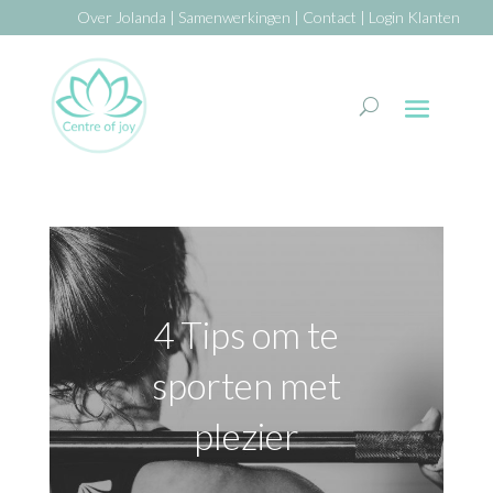
Over Jolanda
|
Samenwerkingen
|
Contact
|
Login Klanten
4 Tips om te
sporten met
plezier