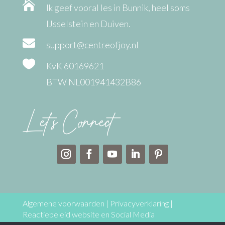

Ik geef vooral les in Bunnik, heel soms
IJsselstein en Duiven.

support@centreofjoy.nl

KvK 60169621
BTW NL001941432B86
Let’s Connect
Algemene voorwaarden
|
Privacyverklaring
|
Reactiebeleid website en Social Media