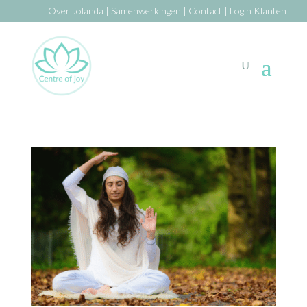
Over Jolanda
|
Samenwerkingen
|
Contact
|
Login Klanten