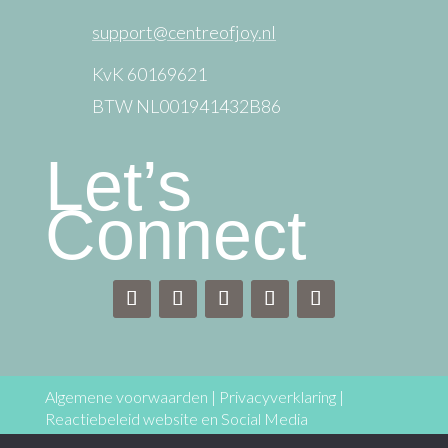
support@centreofjoy.nl
KvK 60169621
BTW NL001941432B86
Let’s
Connect
Algemene voorwaarden
|
Privacyverklaring
|
Reactiebeleid website en Social Media