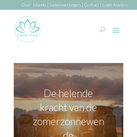
Over Jolanda
|
Samenwerkingen
|
Contact
|
Login Klanten
De helende
kracht van de
zomerzonnewen
de