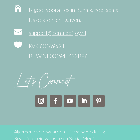

Ik geef vooral les in Bunnik, heel soms
IJsselstein en Duiven.

support@centreofjoy.nl

KvK 60169621
BTW NL001941432B86
Let’s Connect
Algemene voorwaarden
|
Privacyverklaring
|
Reactiebeleid website en Social Media