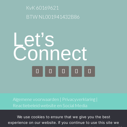
KvK 60169621
BTW NL001941432B86
Let’s
Connect
Algemene voorwaarden
|
Privacyverklaring
|
Reactiebeleid website en Social Media
We use cookies to ensure that we give you the best
Copyright © 2025 Centre of joy – Coaching & training
experience on our website. If you continue to use this site we
Jolanda Maria Hoogkamer Alle rechten voorbehouden