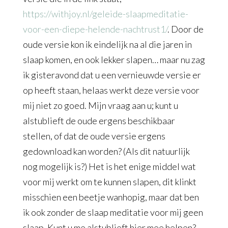
https://withjoy.nl/geleide-slaapmeditatie-
voor-een-diepe-helende-nachtrust1/
. Door de
oude versie kon ik eindelijk na al die jaren in
slaap komen, en ook lekker slapen… maar nu zag
ik gisteravond dat u een vernieuwde versie er
op heeft staan, helaas werkt deze versie voor
mij niet zo goed. Mijn vraag aan u; kunt u
alstublieft de oude ergens beschikbaar
stellen, of dat de oude versie ergens
gedownload kan worden? (Als dit natuurlijk
nog mogelijk is?) Het is het enige middel wat
voor mij werkt om te kunnen slapen, dit klinkt
misschien een beetje wanhopig, maar dat ben
ik ook zonder de slaap meditatie voor mij geen
slaap. Kunt u me alstublieft hier mee helpen?