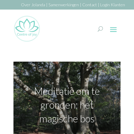
Over Jolanda
|
Samenwerkingen
|
Contact
|
Login Klanten
Meditatie om te
gronden: het
magische bos