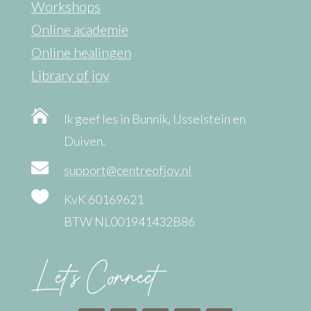
Workshops
Online academie
Online healingen
Library of joy

Ik geef les in Bunnik, IJsselstein en
Duiven.

support@centreofjoy.nl

KvK 60169621
BTW NL001941432B86
Let’s Connect