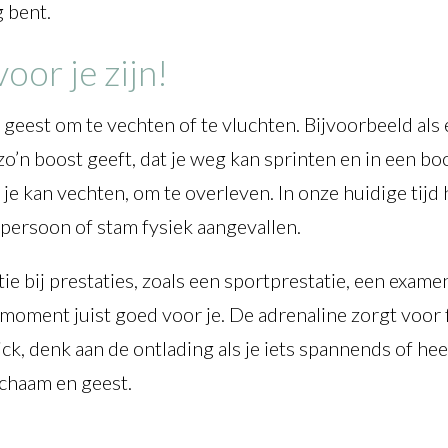
g bent.
oor je zijn!
n geest om te vechten of te vluchten. Bijvoorbeeld als e
 je zo’n boost geeft, dat je weg kan sprinten en in een 
je kan vechten, om te overleven. In onze huidige tij
 persoon of stam fysiek aangevallen.
ie bij prestaties, zoals een sportprestatie, een exame
 moment juist goed voor je. De adrenaline zorgt voor 
ck, denk aan de ontlading als je iets spannends of hee
ichaam en geest.