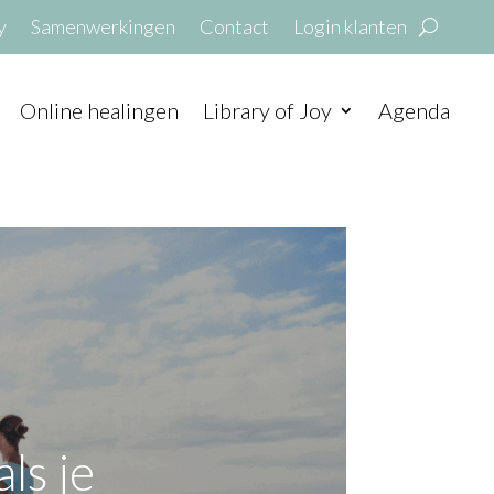
y
Samenwerkingen
Contact
Login klanten
Online healingen
Library of Joy
Agenda
ls je