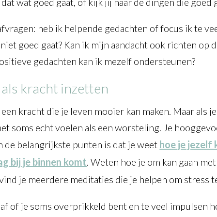
ar dat wat goed gaat, of kijk jij naar de dingen die goe
f afvragen: heb ik helpende gedachten of focus ik te ve
t niet goed gaat? Kan ik mijn aandacht ook richten op 
ositieve gedachten kan ik mezelf ondersteunen?
 als kracht inzetten
een kracht die je leven mooier kan maken. Maar als je
t soms echt voelen als een worsteling. Je hooggevoel
 de belangrijkste punten is dat je weet
hoe je jezel
ag bij je binnen komt
. Weten hoe je om kan gaan met a
vind je meerdere meditaties die je helpen om stress t
s af of je soms overprikkeld bent en te veel impulsen h