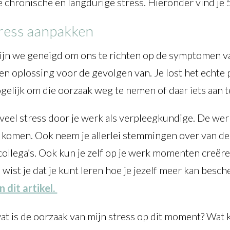
e chronische en langdurige stress. Hieronder vind je 5
stress aanpakken
zijn we geneigd om ons te richten op de symptomen van
en oplossing voor de gevolgen van. Je lost het echte 
ogelijk om die oorzaak weg te nemen of daar iets aan 
d veel stress door je werk als verpleegkundige. De we
komen. Ook neem je allerlei stemmingen over van de p
ollega’s. Ook kun je zelf op je werk momenten creëren
n wist je dat je kunt leren hoe je jezelf meer kan be
n dit artikel.
 wat is de oorzaak van mijn stress op dit moment? Wat