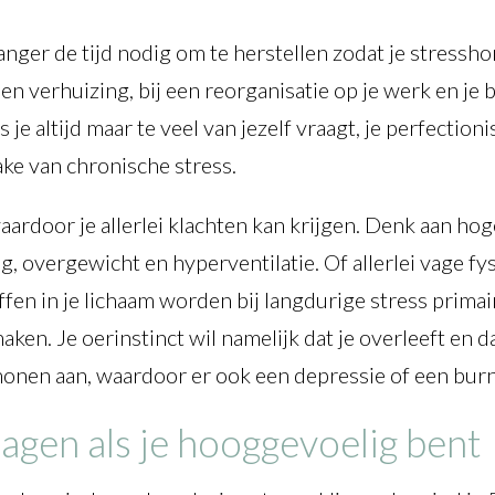
 langer de tijd nodig om te herstellen zodat je stres
en verhuizing, bij een reorganisatie op je werk en je b
 je altijd maar te veel van jezelf vraagt, je perfection
ake van chronische stress.
ardoor je allerlei klachten kan krijgen. Denk aan hoge
, overgewicht en hyperventilatie. Of allerlei vage fys
ffen in je lichaam worden bij langdurige stress prim
maken. Je oerinstinct wil namelijk dat je overleeft en d
nen aan, waardoor er ook een depressie of een burn
lagen als je hooggevoelig bent