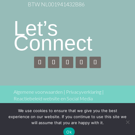
BTW NL001941432B86
Let’s
Connect
Algemene voorwaarden
|
Privacyverklaring
|
Reactiebeleid website en Social Media
We use cookies to ensure that we give you the best
Copyright © 2025 Centre of joy – Coaching & training
experience on our website. If you continue to use this site we
Jolanda Maria Hoogkamer Alle rechten voorbehouden
will assume that you are happy with it.
Ok
Website door
webbouwenaandekeukentafel.nl