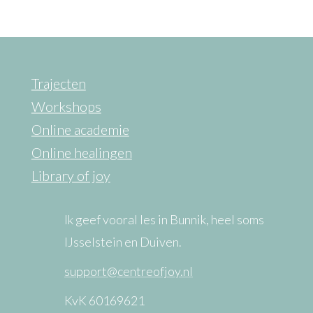
Trajecten
Workshops
Online academie
Online healingen
Library of joy
Ik geef vooral les in Bunnik, heel soms
IJsselstein en Duiven.
support@centreofjoy.nl
KvK 60169621