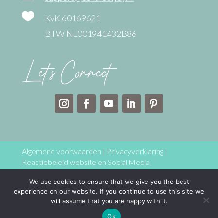

KvK 60169621
BTW NL001941432B86
Let’s Connect
Algemene voorwaarden
|
Privacyverklaring
|
Reactiebeleid website en Social Media
We use cookies to ensure that we give you the best
Copyright © 2025 Centre of joy – Coaching & training
experience on our website. If you continue to use this site we
Jolanda Maria Hoogkamer Alle rechten voorbehouden
will assume that you are happy with it.
Ok