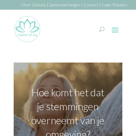
Over Jolanda
|
Samenwerkingen
|
Contact
|
Login Klanten
Hoe komt het dat
je stemmingen
overneemt van je
omgeving?