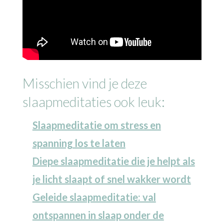
Misschien vind je deze
slaapmeditaties ook leuk:
Slaapmeditatie om stress en
spanning los te laten
Diepe slaapmeditatie die je helpt als
je licht slaapt of snel wakker wordt
Geleide slaapmeditatie: val
ontspannen in slaap onder de