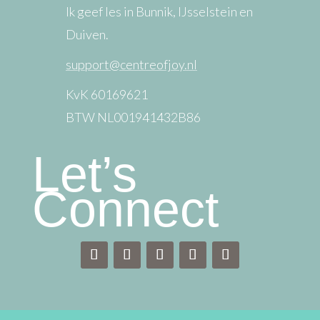
Ik geef les in Bunnik, IJsselstein en
Duiven.
support@centreofjoy.nl
KvK 60169621
BTW NL001941432B86
Let’s
Connect