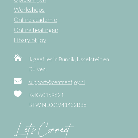
Workshops
Online academie
Online healingen
Libary of joy

Ik geef les in Bunnik, IJsselstein en
Duiven.

support@centreofjoy.nl

KvK 60169621
BTW NL001941432B86
Let’s Connect