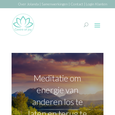
Over Jolanda
|
Samenwerkingen
|
Contact
|
Login Klanten
Meditatie om
energie van
anderen los te
laten en terug te