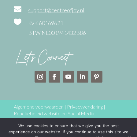

support@centreofjoy.nl

KvK 60169621
BTW NL001941432B86
Let’s Connect
Algemene voorwaarden
|
Privacyverklaring
|
Reactiebeleid website en Social Media
We use cookies to ensure that we give you the best
Copyright © 2025 Centre of joy – Coaching & training
experience on our website. If you continue to use this site we
Jolanda Maria Hoogkamer Alle rechten voorbehouden