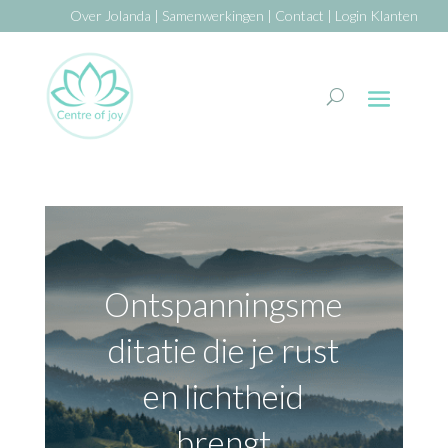
Over Jolanda
|
Samenwerkingen
|
Contact
|
Login Klanten
Ontspanningsme
ditatie die je rust
en lichtheid
brengt